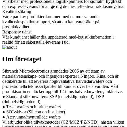
Vi arbetar med professionella logistikpartners för sjöfrakt, flygfrakt
och expressleverans för att ge dig de mest effektiva fraktlösningarna.
Kvalitetssäkring
Varje parti av produkter kommer med en motsvarande
kvalitetsinspektionsrapport, så att du kan vara säker på
produktkvalitet.
Responsiv tjänst
Vår kundtjänst håller dig uppdaterad med-logistikinformation i
realtid för att säkerställa-leverans i tid.
Om företaget
Sibranch Microelectronics grundades 2006 av ett team av
materialvetenskaps- och ingenjörsexperter i Ningbo, Kina, och är
dedikerade till att leverera högkvalitativa-halvledarwafers och
professionella tekniska tjänster till kunder över hela världen. Vårt
produktsortiment täcker upp till 12-tums halvledarwafers, inklusive:
● Standard silikonwafers: SSP (enkelsidig polerad), DSP
(dubbelsidig polerad)
● Testa wafers och prime wafers
● SOI-skivor (Silicon on Insulator).
● Återvunna/myntrullade wafers
Vi erbjuder olika tillväxtmetoder (CZ/MCZ/FZ/NTD), nästan vilken