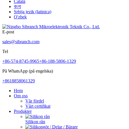
Català
বাংলা
Srbija jezik (latinica)
O'zbek
E-post
sales@sibranch.com
Tel
+86-574-8745-9965
+86-188-5806-1329
På WhatsApp (på engelska)
+8618858061329
Hem
Om oss
Vår fördel
Vårt certifikat
Produkter
Silikon rån