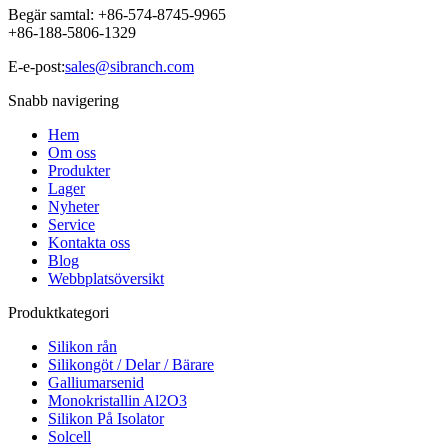
Begär samtal:
+86-574-8745-9965
+86-188-5806-1329
E-e-post:
sales@sibranch.com
Snabb navigering
Hem
Om oss
Produkter
Lager
Nyheter
Service
Kontakta oss
Blog
Webbplatsöversikt
Produktkategori
Silikon rån
Silikongöt / Delar / Bärare
Galliumarsenid
Monokristallin Al2O3
Silikon På Isolator
Solcell