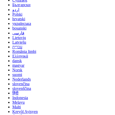
Cymraeg
Български
اردو
Polski
hrvatski
українська
bosanski
فارسی
Lietuvių
Latviešu
עברית
România limbi
Ελληνικά
dansk
magyar
Norsk
suomi
Nederlands
slovenčina
slovenščina
हिंदी
Indonesia
Melayu
Malti
Kreyòl Ayisyen