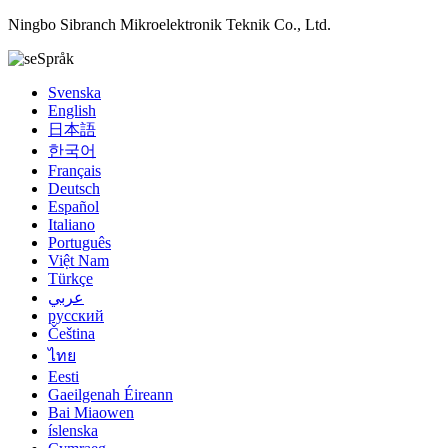
Ningbo Sibranch Mikroelektronik Teknik Co., Ltd.
Språk
Svenska
English
日本語
한국어
Français
Deutsch
Español
Italiano
Português
Việt Nam
Türkçe
عربي
русский
Čeština
ไทย
Eesti
Gaeilgenah Éireann
Bai Miaowen
íslenska