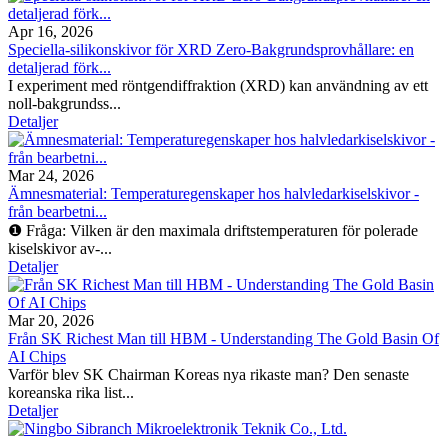
Apr 16, 2026
Speciella-silikonskivor för XRD Zero-Bakgrundsprovhållare: en
detaljerad förk...
I experiment med röntgendiffraktion (XRD) kan användning av ett
noll-bakgrundss...
Detaljer
Mar 24, 2026
Ämnesmaterial: Temperaturegenskaper hos halvledarkiselskivor -
från bearbetni...
❶ Fråga: Vilken är den maximala driftstemperaturen för polerade
kiselskivor av-...
Detaljer
Mar 20, 2026
Från SK Richest Man till HBM - Understanding The Gold Basin Of
AI Chips
Varför blev SK Chairman Koreas nya rikaste man? Den senaste
koreanska rika list...
Detaljer